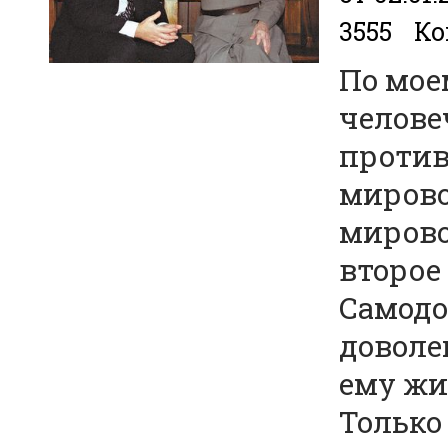
3555
Ко
По мое
челове
против
мирово
мирово
второе
Самодо
доволен
ему жи
Только