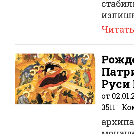
стабил
излишне
Читат
Рожд
Патри
Руси
от 02.01.
3511
Ко
архипа
монаш