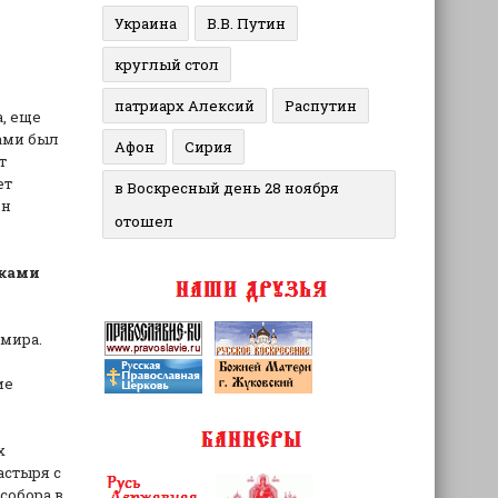
Украина
В.В. Путин
круглый стол
патриарх Алексий
Распутин
, еще
чами был
Афон
Сирия
т
ет
в Воскресный день 28 ноября
Он
отошел
чками
 мира.
ие
х
астыря с
собора в