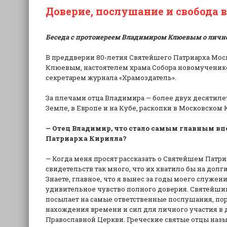
Доверие, послушание и свобода в
Беседа с протоиереем Владимиром Клюевым о личн
В преддверии 80-летия Святейшего Патриарха Мос
Клюевым, настоятелем храма Собора новомученико
секретарем журнала «Храмоздатель».
За плечами отца Владимира — более двух десятиле
Земле, в Европе и на Кубе, раскопки в Московском
— Отец Владимир, что стало самым главным в
Патриарха Кирилла?
— Когда меня просят рассказать о Святейшем Патриар
свидетельств так много, что их хватило бы на долги
Знаете, главное, что я вынес за годы моего служен
удивительное чувство полного доверия. Святейший
посылает на самые ответственные послушания, пор
нахождения времени и сил для личного участия в д
Православной Церкви. Греческие святые отцы назыв