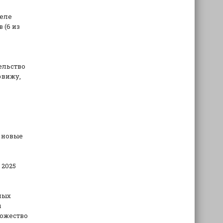
деле
 (6 из
ельство
«вижу,
и
 новые
 2025
ных
ы
ножество