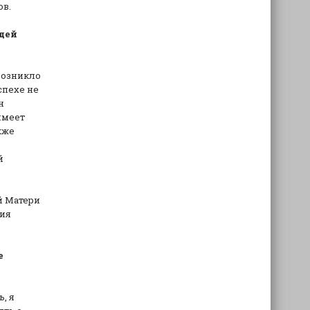
ов.
ощей
возникло
спехе не
н
имеет
кже
й
й Матери
ция
е
, я