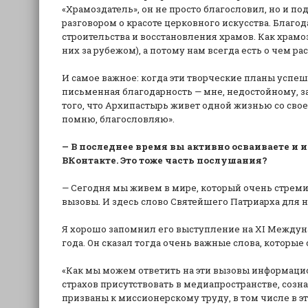
«Храмоздатель», он не просто благословил, но и п
разговором о красоте церковного искусства. Благ
строительства и восстановления храмов. Как храмоз
них за рубежом), а потому нам всегда есть о чем ра
И самое важное: когда эти творческие планы успе
письменная благодарность — мне, недостойному, за
того, что Архипастырь живет одной жизнью со своей
помню, благословляю».
— В последнее время вы активно осваиваете и 
ВКонтакте. Это тоже часть послушания?
— Сегодня мы живем в мире, который очень стрем
вызовы. И здесь слово Святейшего Патриарха для н
Я хорошо запомнил его выступление на XI Междуна
года. Он сказал тогда очень важные слова, которые
«Как мы можем ответить на эти вызовы информаци
страхов присутствовать в медиапространстве, созна
призваны к миссионерскому труду, в том числе в э