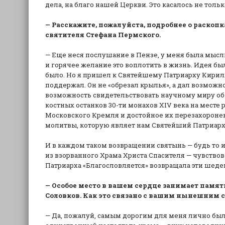
дела, на благо нашей Церкви. Это касалось не тол
— Расскажите, пожалуйста, подробнее о раско
святителя Стефана Пермского.
— Еще неся послушание в Пензе, у меня была мысль
и горячее желание это воплотить в жизнь. Идея бы
было. Но я пришел к Святейшему Патриарху Кирилл
поддержал. Он не «обрезал крылья», а дал возможн
возможность свидетельствовать научному миру об 
костных останков 30-ти монахов XIV века на месте
Московского Кремля и достойное их перезахоронен
молитвы, которую являет нам Святейший Патриарх
И в каждом таком возвращении святынь — будь то 
из взорванного Храма Христа Спасителя — чувств
Патриарха «Благословляется» возвращала эти шеде
— Особое место в вашем сердце занимает памят
Соловков. Как это связано с вашим нынешним
— Да, пожалуй, самым дорогим для меня лично был