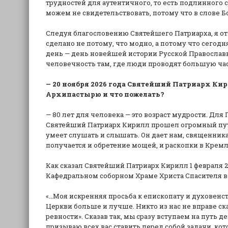
трудностей для аутентичного, то есть подлинного св
можем не свидетельствовать, потому что в слове Божи
Следуя благословению Святейшего Патриарха, я откр
сделано не потому, что модно, а потому что сегод
день — день новейшей истории Русской Православ
человечность там, где люди проводят большую час
— 20 ноября 2026 года Святейший Патриарх Кир
Архипастырю и что пожелать?
— 80 лет для человека — это возраст мудрости. Для
Святейший Патриарх Кирилл прошел огромный путь.
умеет слушать и слышать. Он дает нам, священника
получается и обретение мощей, и раскопки в Кремл
Как сказал Святейший Патриарх Кирилл 1 февраля 2
Кафедральном соборном Храме Христа Спасителя в
«…Моя искренняя просьба к епископату и духовенс
Церкви больше и лучше. Никто из нас не вправе ска
ревности». Сказав так, мы сразу вступаем на путь 
призываю всех вас ставить перед собой задачи, кот