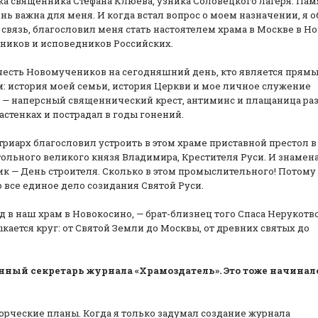
а священника Стефана Клюева, узника Соловецкого лагеря. Пам
нь важна для меня. И когда встал вопрос о моем назначении, я 
 связь, благословил меня стать настоятелем храма в Москве в Н
еников и исповедников Российских.
 честь Новомучеников на сегодняшний день, кто является прям
м: история моей семьи, история Церкви и мое личное служение
а — наперсный священнический крест, антиминс и плащаница ра
астенках и пострадал в годы гонений.
риарх благословил устроить в этом храме приставной престол в
тольного великого князя Владимира, Крестителя Руси. И знамен
к — День строителя. Сколько в этом промыслительного! Потому 
о все единое дело созидания Святой Руси.
 в наш храм в Новокосино, — брат-близнец того Спаса Нерукотв
кается круг: от Святой Земли до Москвы, от древних святых до
енный секретарь журнала «Храмоздатель». Это тоже начинал
рческие планы. Когда я только задумал создание журнала