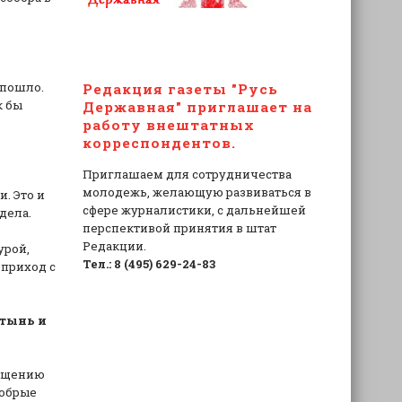
 пошло.
Редакция газеты "Русь
к бы
Державная" приглашает на
работу внештатных
корреспондентов.
Приглашаем для сотрудничества
молодежь, желающую развиваться в
. Это и
сфере журналистики, с дальнейшей
дела.
перспективой принятия в штат
Редакции.
урой,
Тел.: 8 (495) 629-24-83
 приход с
ятынь и
ращению
добрые