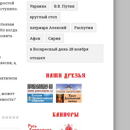
аростой
Украина
В.В. Путин
ступило.
круглый стол
тольным
патриарх Алексий
Распутин
Но когда
новить
Афон
Сирия
в Воскресный день 28 ноября
о
отошел
ески, а,
Святителя
, может
димость?