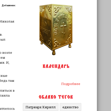
Добавлено:
 Николая
в.
был
о возле
чем
и. И,
инные
Ведь там
Подробнее
литься в
олняла
Патриарх Кирилл
единство
атлелось