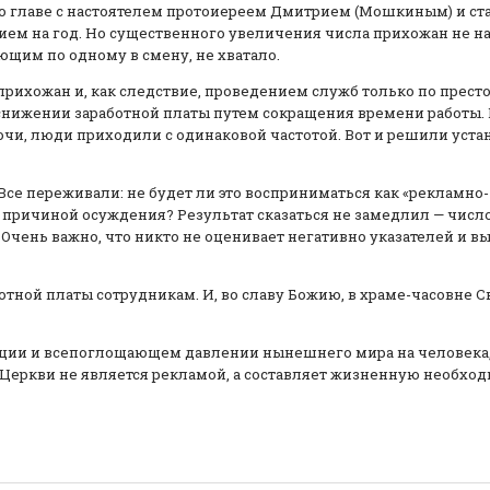
во главе с настоятелем протоиереем Дмитрием (Мошкиным) и ст
ем на год. Но существенного увеличения числа прихожан не на
ющим по одному в смену, не хватало.
прихожан и, как следствие, проведением служб только по прес
нижении заработной платы путем сокращения времени работы. 
чи, люди приходили с одинаковой частотой. Вот и решили уста
се переживали: не будет ли это восприниматься как «рекламно-
 причиной осуждения? Результат сказаться не замедлил — числ
Очень важно, что никто не оценивает негативно указателей и выв
ботной платы сотрудникам. И, во славу Божию, в храме-часовне 
ции и всепоглощающем давлении нынешнего мира на человека
Церкви не является рекламой, а составляет жизненную необхо