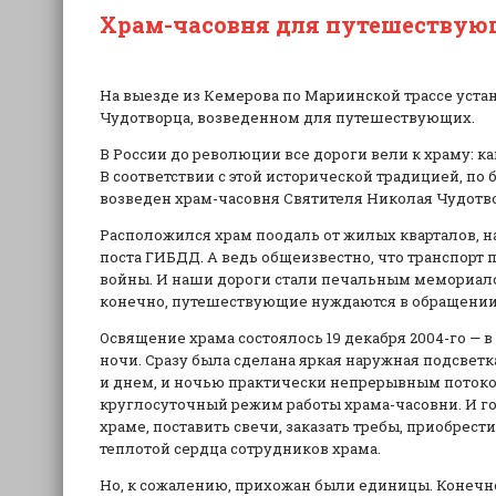
Храм-часовня для путешеству
На выезде из Кемерова по Мариинской трассе уст
Чудотворца, возведенном для путешествующих.
В России до революции все дороги вели к храму: ка
В соответствии с этой исторической традицией, п
возведен храм-часовня Святителя Николая Чудотв
Расположился храм поодаль от жилых кварталов, на
поста ГИБДД. А ведь общеизвестно, что транспорт
войны. И наши дороги стали печальным мемориал
конечно, путешествующие нуждаются в обращении к
Освящение храма состоялось 19 декабря 2004-го — 
ночи. Сразу была сделана яркая наружная подсветк
и днем, и ночью практически непрерывным поток
круглосуточный режим работы храма-часовни. И г
храме, поставить свечи, заказать требы, приобрест
теплотой сердца сотрудников храма.
Но, к сожалению, прихожан были единицы. Конечно