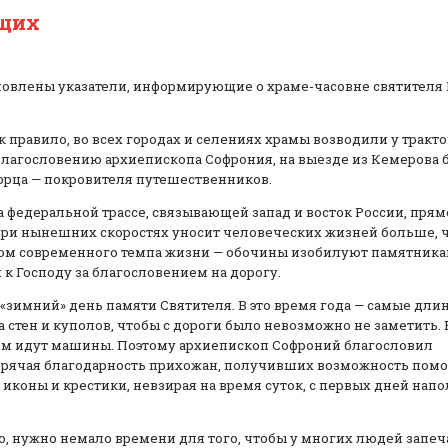
ющих
ановлены указатели, информирующие о храме-часовне святителя
к правило, во всех городах и селениях храмы возводили у тракто
о благословению архиепископа Софрония, на выезде из Кемерова 
орца — покровителя путешественников.
 федеральной трассе, связывающей запад и восток России, прям
 при нынешних скоростях уносит человеческих жизней больше, 
ом современного темпа жизни — обочины изобилуют памятникам
 Господу за благословением на дорогу.
в «зимний» день памяти Святителя. В это время года — самые дл
а стен и куполов, чтобы с дороги было невозможно не заметить. 
ом идут машины. Поэтому архиепископ Софроний благословил
орячая благодарность прихожан, получивших возможность помо
и иконы и крестики, невзирая на время суток, с первых дней нап
, нужно немало времени для того, чтобы у многих людей запеч