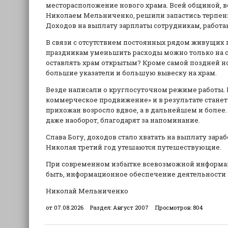
месторасположение нового храма. Всей общиной, 
Николаем Мельниченко, решили запастись терпени
Доходов на выплату зарплаты сотрудникам, работа
В связи с отсутствием постоянных рядом живущих 
праздникам уменьшить расходы можно только на с
оставлять храм открытым? Кроме самой поздней но
большие указатели и большую вывеску на храм.
Везде написали о круглосуточном режиме работы. В
коммерческое продвижение» и в результате станет
прихожан возросло вдвое, а в дальнейшем и более. 
даже наоборот, благодарят за напоминание.
Слава Богу, доходов стало хватать на выплату зара
Николая третий год утешаются путешествующие.
При современном избытке всевозможной информа
быть, информационное обеспечение деятельности 
Николай Мельниченко
от 07.08.2026
Раздел:
Август 2007
Просмотров:
804