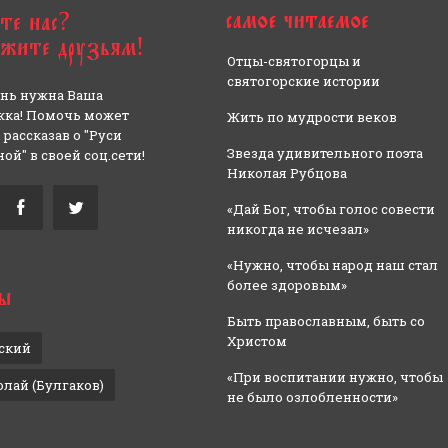
Отцы-святогорцы и
святогорские истории
нь нужна Ваша
ка! Помочь может
Жить по мудрости веков
 рассказав о "Руси
Звезда удивительного поэта
ой" в своей соц.сети!
Николая Рубцова
«Дай Бог, чтобы голос совести
никогда не исчезал»
«Нужно, чтобы народ наш стал
более здоровым»
Быть православным, быть со
Христом
ский
«При воспитании нужно, чтобы
олай (Булгаков)
не было озлобленности»