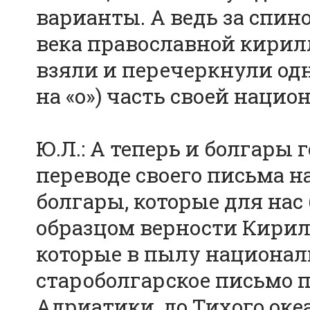
варианты. А ведь за спино
века православной кирил
взяли и перечеркнули од
на «о») часть своей наци
Ю.Л.: А теперь и болгары
переводе своего письма н
болгары, которые для нас
образцом верности Кири
которые в пылу националь
староболгарское письмо пр
Адриатики, до Тихого океа