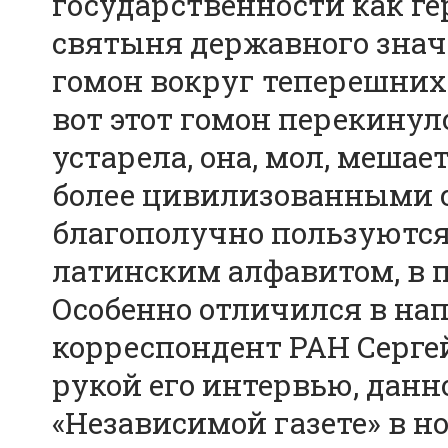
государственности как ге
святыня державного знач
гомон вокруг теперешних 
вот этот гомон перекинул
устарела, она, мол, меша
более цивилизованными с
благополучно пользуютс
латинским алфавитом, в 
Особенно отличился в на
корреспондент РАН Сергей
рукой его интервью, данн
«Независимой газете» в ном