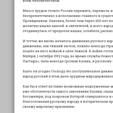
всем человечеством.
Много трудов стоило России пережить, перемочь и
беспрепятственно к исполнению главного и существ
Провидением. Наконец, более чем через 200 лет 
молитвы наших князей, и святителей, и всего народ
отодвинулась от пределов наших, ослабела, распала
И тотчас же вновь началось движение русского наро
движению, как тяжкий заслон, лежало некогда стр
пошёл на него войной в силе тяжкой. К войне гото
Матери, 1 октября 1552 года, во время службы боже
Пастырь», пала некогда грозная Казань, и русском
Было ли угодно Господу это поступательное движе
народ русский в этом деле орудием миродержавно
Как бы в ответ на такие возможные недоуменные 
уже обстоятельств самого завоевания Казани, свыш
Богоматери, под покровом Которой совершилось и с
благословения русскому народу в историческом про
своему мировому призванию.