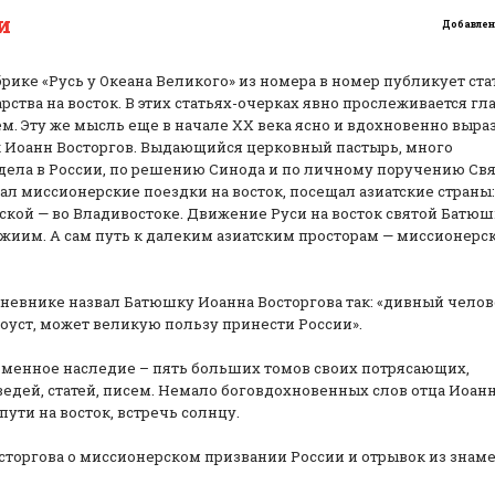
и
Добавлено
брике «Русь у Океана Великого» из номера в номер публикует ста
тва на восток. В этих статьях-очерках явно прослеживается гл
ем. Эту же мысль еще в начале XX века ясно и вдохновенно выра
Иоанн Восторгов. Выдающийся церковный пастырь, много
ела в России, по решению Синода и по личному поручению Свя
л миссионерские поездки на восток, посещал азиатские страны:
ской — во Владивостоке. Движение Руси на восток святой Батю
жиим. А сам путь к далеким азиатским просторам — миссионерс
невнике назвал Батюшку Иоанна Восторгова так: «дивный челов
уст, может великую пользу принести России».
ьменное наследие – пять больших томов своих потрясающих,
дей, статей, писем. Немало боговдохновенных слов отца Иоан
ути на восток, встречь солнцу.
торгова о миссионерском призвании России и отрывок из знам