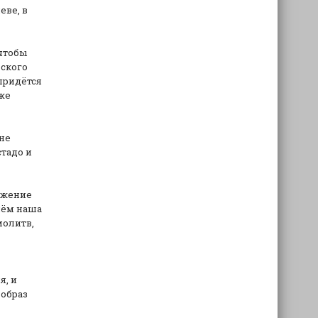
еве, в
 чтобы
рского
 придётся
аже
 не
стадо и
ужение
чём наша
молитв,
я, и
 образ