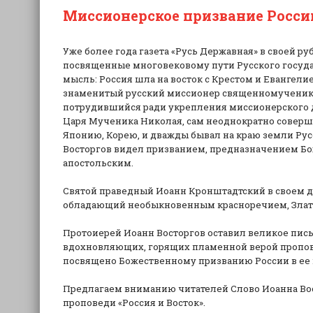
Миссионерское призвание Росси
Уже более года газета «Русь Державная» в своей ру
посвященные многовековому пути Русского государс
мысль: Россия шла на восток с Крестом и Евангели
знаменитый русский миссионер священномученик 
потрудившийся ради укрепления миссионерского д
Царя Мученика Николая, сам неоднократно соверша
Японию, Корею, и дважды бывал на краю земли Рус
Восторгов видел призванием, предназначением Бо
апостольским.
Святой праведный Иоанн Кронштадтский в своем д
обладающий необыкновенным красноречием, Злато
Протоиерей Иоанн Восторгов оставил великое пис
вдохновляющих, горящих пламенной верой пропове
посвящено Божественному призванию России в ее п
Предлагаем вниманию читателей Слово Иоанна Вос
проповеди «Россия и Восток».