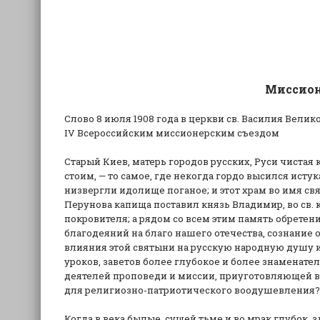
Миссион
Слово 8 июля 1908 года в церкви св. Василия Вели
IV Всероссийским миссионерским съездом
Старый Киев, матерь городов русских, Руси чистая 
стоим, — то самое, где некогда гордо высился исту
низвергли идолище поганое; и этот храм во имя св
Перунова капища поставил князь Владимир, во св. 
покровителя; а рядом со всем этим память обретен
благодеяний на благо нашего отечества, сознание
влияния этой святыни на русскую народную душу и
уроков, заветов более глубокое и более знамена
деятелей проповеди и миссии, приуготовляющей в
для религиозно-патриотического воодушевления?
Когда в века былые, сущей тьме и во мрак глубок, з