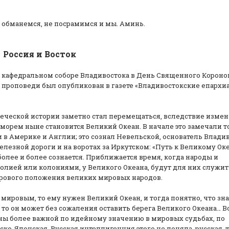
е обманемся, не посрамимся и мы. Аминь.
Россия и Восток
ом кафедральном соборе Владивостока в День Священного Корон
 проповеди был опубликован в газете «Владивостокские епарх
ческой истории заметно стал перемещаться, вследствие измен
рем ныне становится Великий Океан. В начале это замечали т
в Америке и Англии; это сознал Невельской, основатель Владив
лезной дороги и на воротах за Иркутском: «Путь к Великому Оке
 более и более сознается. Приближается время, когда народы и
полией или колониями, у Великого Океана, будут для них служит
ирового положения великих мировых народов.
мировым, то ему нужен Великий Океан, и тогда понятно, что зн
 то он может без сожаления оставить берега Великого Океана… В
йны более важной по идейному значению в мировых судьбах, по
ко-Японская. Русская интеллигенция этого не поняла, русская, 