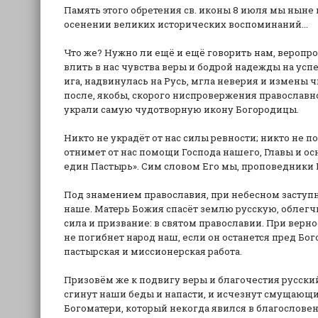
Память этого обретения св. иконы 8 июля мы ныне 
осенении великих исторических воспоминаний...
Что же? Нужно ли ещё и ещё говорить нам, веропр
влить в нас чувства веры и бодрой надежды на успе
ига, надвинулась на Русь, мгла неверия и измены 
после, якобы, скорого ниспровержения православно
украли самую чудотворную икону Богородицы.
Никто не украдёт от нас силы ревности; никто не пох
отнимет от нас помощи Господа нашего, Главы и ос
един Пастырь». Сим словом Его мы, проповедники Е
Под знамением православия, при небесном заступ
наше. Матерь Божия спасёт землю русскую, облегч
сила и призвание: в святом православии. При верно
не погибнет народ наш, если он останется пред Бог
пастырская и миссионерская работа.
Призовём же к подвигу веры и благочестия русски
сгинут наши беды и напасти, и исчезнут смущающи
Богоматери, который некогда явился в благословение