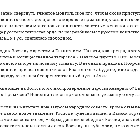
 затем свергнуть тяжёлое монгольское иго, чтобы снова присту
енного своего дела, своего мирового призвания, указанного ей
после нашествия монголов исполняются заветные желания и слё
а русского: татарская орда, не раз разбиваемая русском воинство
сь... и Русь сделалась свободной.
да к Востоку с крестом и Евангелием. На пути, как преграда это
ашное и могущественное татарское Казанское царство. Царь Мос
вились, как к религиозному подвигу. В великий праздник Покро
ственной, при возглашении слов Евангелия: «и будет едино стадо
у народу открылся беспрепятственный путь в Азию.
ние наше на Восток и это ниспровержение царства неверного? Б
го Промысла? Исполнил ли он при этом свыше указанную ему з
мысли, на мучительные запросы народной совести, кроме отмеч
е даётся новое знамение: Господь чудесно являет в Казани обра
амое завоевание её, — образ, данный свободной России, знак не
светительном шествии его к Востоку, в глубь Азии, в его служ