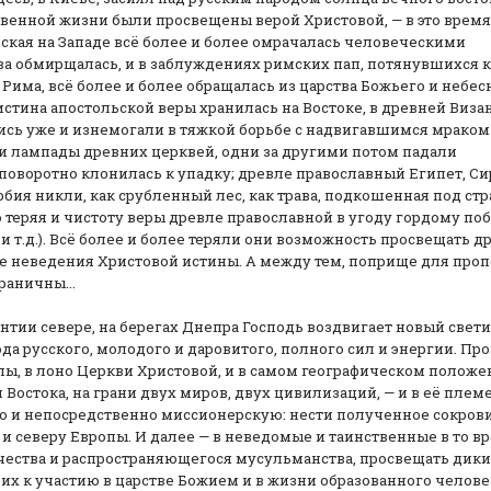
твенной жизни были просвещены верой Христовой, — в это время
ская на Западе всё более и более омрачалась человеческими
а обмирщалась, и в заблуждениях римских пап, потянувшихся к
 Рима, всё более и более обращалась из царства Божьего и небес
стина апостольской веры хранилась на Востоке, в древней Виза
лись уже и изнемогали в тяжкой борьбе с надвигавшимся мраком
ли лампады древних церквей, одни за другими потом падали
поворотно клонилась к упадку; древле православный Египет, Си
рбия никли, как срубленный лес, как трава, подкошенная под ст
теряя и чистоту веры древле православной в угоду гордому п
 т.д.). Всё более и более теряли они возможность просвещать др
е неведения Христовой истины. А между тем, поприще для проп
раничны...
зантии севере, на берегах Днепра Господь воздвигает новый свет
да русского, молодого и даровитого, полного сил и энергии. П
опы, в лоно Церкви Христовой, и в самом географическом полож
 Востока, на грани двух миров, двух цивилизаций, — и в её пле
мо и непосредственно миссионерскую: нести полученное сокро
и северу Европы. И далее — в неведомые и таинственные в то в
чества и распространяющегося мусульманства, просвещать дик
х к участию в царстве Божием и в жизни образованного челове