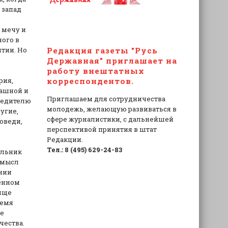
 запад
 мечу и
ного в
нтии. Но
Редакция газеты "Русь
Державная" приглашает на
работу внештатных
рия,
корреспондентов.
рашной и
Приглашаем для сотрудничества
обедителю
молодежь, желающую развиваться в
угие,
сфере журналистики, с дальнейшей
оведи,
перспективой принятия в штат
Редакции.
Тел.: 8 (495) 629-24-83
ильник
ромысл
ении
менном
вище
ремя
ие
чества.