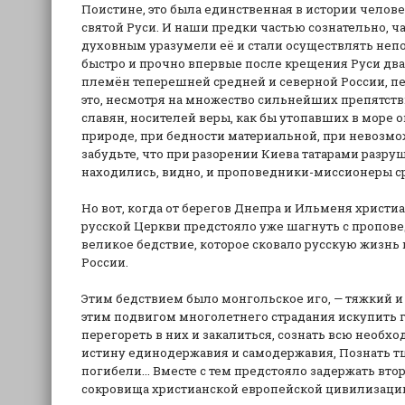
Поистине, это была единственная в истории челов
святой Руси. И наши предки частью сознательно, ч
духовным уразумели её и стали осуществлять неп
быстро и прочно впервые после крещения Руси два
племён теперешней средней и северной России, пер
это, несмотря на множество сильнейших препятств
славян, носителей веры, как бы утопавших в море
природе, при бедности материальной, при невозмо
забудьте, что при разорении Киева татарами разруш
находились, видно, и проповедники-миссионеры с
Но вот, когда от берегов Днепра и Ильменя христи
русской Церкви предстояло уже шагнуть с проповедь
великое бедствие, которое сковало русскую жизнь
России.
Этим бедствием было монгольское иго, — тяжкий и
этим подвигом многолетнего страдания искупить г
перегореть в них и закалиться, сознать всю необх
истину единодержавия и самодержавия, Познать тщ
погибели... Вместе с тем предстояло задержать вто
сокровища христианской европейской цивилизации. 