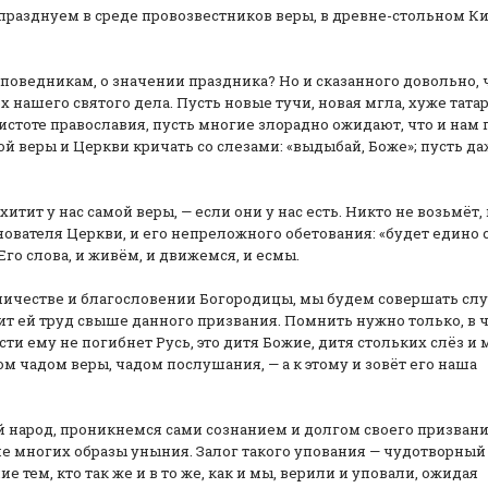
празднуем в среде провозвестников веры, в древне-стольном Ки
оповедникам, о значении праздника? Но и сказанного довольно,
х нашего святого дела. Пусть новые тучи, новая мгла, хуже тата
чистоте православия, пусть многие злорадно ожидают, что и нам
й веры и Церкви кричать со слезами: «выдыбай, Боже»; пусть д
итит у нас самой веры, — если они у нас есть. Никто не возьмёт,
нователя Церкви, и его непреложного обетования: «будет едино 
го слова, и живём, и движемся, и есмы.
ничестве и благословении Богородицы, мы будем совершать сл
ит ей труд свыше данного призвания. Помнить нужно только, в 
сти ему не погибнет Русь, это дитя Божие, дитя стольких слёз и 
ом чадом веры, чадом послушания, — а к этому и зовёт его наша
й народ, проникнемся сами сознанием и долгом своего призвани
е многих образы уныния. Залог такого упования — чудотворный
 тем, кто так же и в то же, как и мы, верили и уповали, ожидая