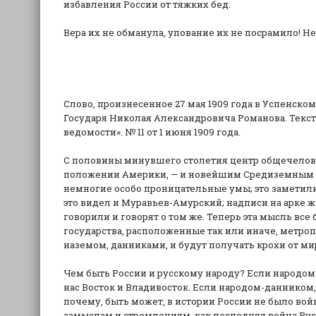
избавления России от тяжких бед.
Вера их не обманула, упование их не посрамило! Н
Слово, произнесенное 27 мая 1909 года в Успенск
Государя Николая Александровича Романова. Текст
ведомости». № 11 от 1 июня 1909 года.
С половины минувшего столетия центр общечелове
положении Америки, — и новейшим Средиземным мо
немногие особо проницательные умы; это заметили 
это видел и Муравьев-Амурский; надписи на арке же
говорили и говорят о том же. Теперь эта мысль все
государства, расположенные так или иначе, метро
наземом, данниками, и будут получать крохи от м
Чем быть России и русскому народу? Если народом 
нас Восток и Владивосток. Если народом-данником,
почему, быть может, в истории России не было во
замыслам и стремлениям, как последняя война Русс