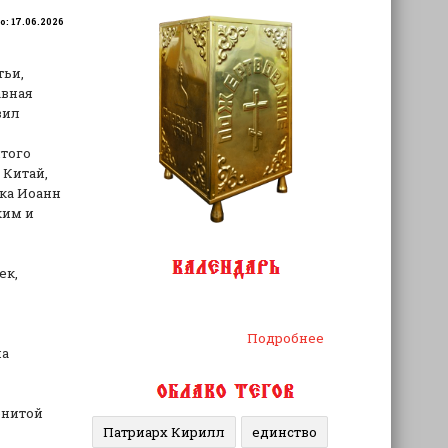
: 17.06.2026
тьи,
авная
зил
того
 Китай,
шка Иоанн
ким и
ек,
Подробнее
на
енитой
Патриарх Кирилл
единство