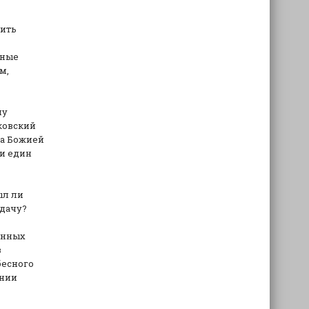
пить
зные
м,
му
ковский
ва Божией
 и един
ыл ли
адачу?
енных
з
бесного
ении