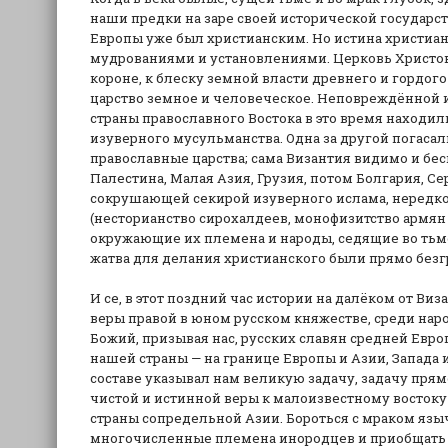
наши предки на заре своей исторической государс
Европы уже был христианским. Но истина христиан
мудрованиями и установлениями. Церковь Христов
короне, к блеску земной власти древнего и гордого
царство земное и человеческое. Неповреждённой и
страны православного Востока в это время находи
изуверного мусульманства. Одна за другой погаса
православные царства; сама Византия видимо и бес
Палестина, Малая Азия, Грузия, потом Болгария, Се
сокрушающей секирой изуверного ислама, нередко 
(несторианство сирохалдеев, монофизитство армян и
окружающие их племена и народы, седящие во тьм
жатва для делания христианского были прямо безг
И се, в этот поздний час истории на далёком от Ви
веры правой в юном русском княжестве, среди наро
Божий, призывая нас, русских славян средней Евр
нашей страны — на границе Европы и Азии, Запада и
составе указывал нам великую задачу, задачу пря
чистой и истинной веры к малоизвестному востоку 
страны сопредельной Азии. Бороться с мраком язы
многочисленные племена инородцев и приобщать и