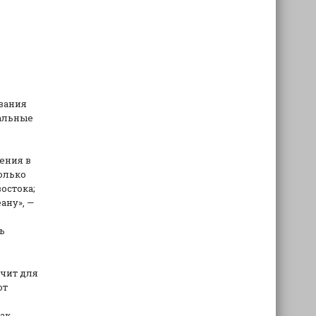
ования
иальные
ения в
олько
остока;
ану», —
ь
ачит для
от
так