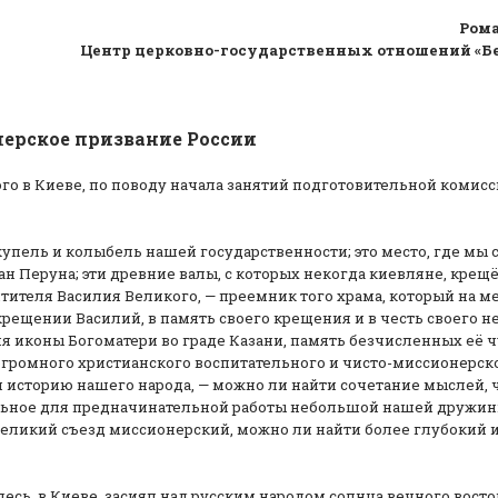
Рома
Центр церковно-государственных отношений «Бе
ерское призвание России
кого в Киеве, по поводу начала занятий подготовительной комис
купель и колыбель нашей государственности; это место, где мы 
кан Перуна; эти древние валы, с которых некогда киевляне, крещ
ятителя Василия Великого, — преемник того храма, который на м
крещении Василий, в память своего крещения и в честь своего н
ия иконы Богоматери во граде Казани, память безчисленных её ч
 огромного христианского воспитательного и чисто-миссионерск
 историю нашего народа, — можно ли найти сочетание мыслей, ч
тельное для предначинательной работы небольшой нашей дружи
еликий съезд миссионерский, можно ли найти более глубокий 
десь, в Киеве, засиял над русским народом солнца вечного восто