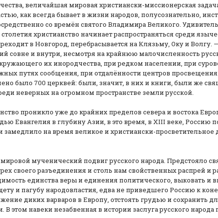
ечества, величайшая мировая христиански-миссионерская задача
астью, как всегда бывает в жизни народов, полусознательно, ин
осредственно со времён святого Владимира Великого. Удивител
 столетия христианство начинает распространяться среди языч
еходит в Новгород, перебрасывается на Клязьму, Оку и Волгу. —
ий совне и внутри, несмотря на крайнюю малочисленность русс
 окружающего их инородчества, при редком населении, при суро
жных путях сообщения, при отдалённости центров просвещения
ено было 700 церквей: были, значит, в них и книги, были же св
реди неверных на огромном пространстве земли русской.
анство проникло уже до крайних пределов севера и востока Евро
ю Евангелия в глубину Азии, в это время, в XIII веке, Россию п
 и замедлило на время великое и христиански-просветительное 
 мировой мученический подвиг русского народа. Предстояло св
рех своего разъединения и столь нам свойственных распрей и р
одимость единства веры и единения политического, выковать и 
ету и пагубу народовластия, едва не приведшего Россию к кон
ржение диких варваров в Европу, отстоять грудью и сохранить д
В этом навеки незабвенная в истории заслуга русского народа 