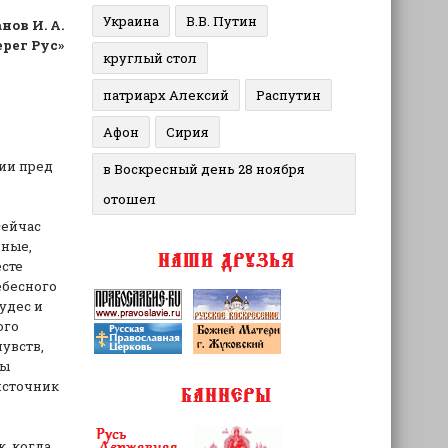
Украина
В.В. Путин
нов И. А.
рег Рус»
круглый стол
патриарх Алексий
Распутин
Афон
Сирия
сии пред
в Воскресный день 28 ноября
отошел
сейчас
ёные,
есте
ебесного
удес и
ого
увств,
ны
источник
к, когда