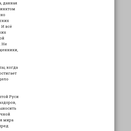
, данная
стинктом
ьно
еских
 И всё
ких
вой
. Не
ященники,
пы, когда
остигает
дело
ятой Руси
аздоров,
выносить
ечной
ля мира
пред