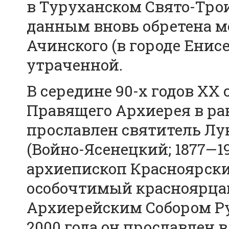
в Туруханском Свято-Тро
данным вновь обретена м
Ачинского (в городе Енис
утраченной.
В середине 90-х годов XX
Правящего Архиерея в р
прославлен святитель Лу
(Войно-Ясенецкий; 1877—1
архиепископ Красноярский
особочтимый красноярцам
Архиерейским Собором Р
2000 года он прославлен 