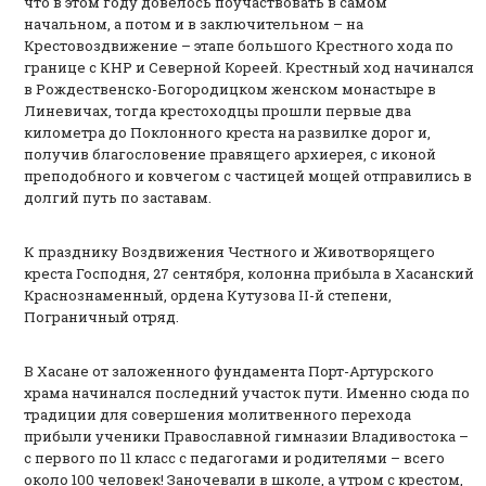
что в этом году довелось поучаствовать в самом
начальном, а потом и в заключительном – на
Крестовоздвижение – этапе большого Крестного хода по
границе с КНР и Северной Кореей. Крестный ход начинался
в Рождественско-Богородицком женском монастыре в
Линевичах, тогда крестоходцы прошли первые два
километра до Поклонного креста на развилке дорог и,
получив благословение правящего архиерея, с иконой
преподобного и ковчегом с частицей мощей отправились в
долгий путь по заставам.
К празднику Воздвижения Честного и Животворящего
креста Господня, 27 сентября, колонна прибыла в Хасанский
Краснознаменный, ордена Кутузова II-й степени,
Пограничный отряд.
В Хасане от заложенного фундамента Порт-Артурского
храма начинался последний участок пути. Именно сюда по
традиции для совершения молитвенного перехода
прибыли ученики Православной гимназии Владивостока –
с первого по 11 класс с педагогами и родителями – всего
около 100 человек! Заночевали в школе, а утром с крестом,