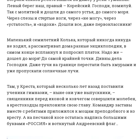
Левый берег наш, правый – Корейский. Господи, помилуй.
Так с молитвой и дошли до самого устья, до самого моря.
Через слезы и стертые ноги, через «не могу», через
«усталость», и «вздохи». Дошли все, даже первоклассники!
Маленький семилетний Колька, который никогда никуда
не ходил, а рассматривал дома разные энциклопедии, в
самом конце всплакнул и попросил платок. Надо же –
дошел до моря! До самой крайней точки. Дивны дела
Господни. Даже тучи на границе перестали быть хмурыми и
уже пропускали солнечные лучи.
Там, у Креста, который несколько лет назад поставили
ученики гимназии, – ныне они уже выпускники, –
священники перед иконой и ковчегом совершили молебен,
а крестоходцы преклонили свою главу. Командир заставы
вместе с ребятами приложился к мощам преподобного и ко
кресту. А на песчаной косе осталась надпись большими
буквами «РОССИЯ» и воткнутый Андреевский флаг…