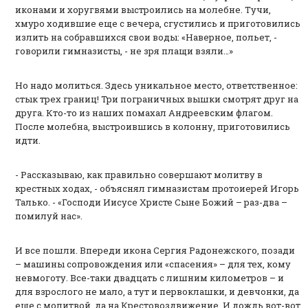
иконами и хоругвями выстроились на молебне. Тучи,
хмуро ходившие еще с вечера, сгустились и приготовились
излить на собравшихся свои воды: «Наверное, польет, -
говорили гимназисты, - не зря плащи взяли…»
Но надо молиться. Здесь уникальное место, ответственное:
стык трех границ! Три пограничных вышки смотрят друг на
друга. Кто-то из наших помахал Андреевским флагом.
После молебна, выстроившись в колонну, приготовились
идти.
- Рассказываю, как правильно совершают молитву в
крестных ходах, - объяснял гимназистам протоиерей Игорь
Талько. - «Господи Иисусе Христе Сыне Божий – раз-два –
помилуй нас».
И все пошли. Впереди икона Сергия Радонежского, позади
– машины сопровождения или «спасения» – для тех, кому
невмоготу. Все-таки двадцать с лишним километров – и
для взрослого не мало, а тут и первоклашки, и девчонки, да
еще с молитвой, да на Крестовоздвижение. И дождь вот-вот