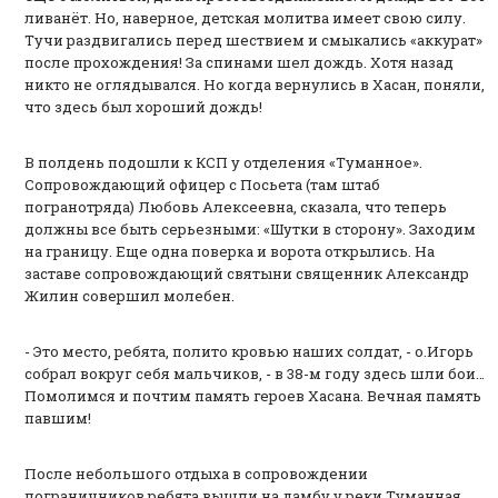
ливанёт. Но, наверное, детская молитва имеет свою силу.
Тучи раздвигались перед шествием и смыкались «аккурат»
после прохождения! За спинами шел дождь. Хотя назад
никто не оглядывался. Но когда вернулись в Хасан, поняли,
что здесь был хороший дождь!
В полдень подошли к КСП у отделения «Туманное».
Сопровождающий офицер с Посьета (там штаб
погранотряда) Любовь Алексеевна, сказала, что теперь
должны все быть серьезными: «Шутки в сторону». Заходим
на границу. Еще одна поверка и ворота открылись. На
заставе сопровождающий святыни священник Александр
Жилин совершил молебен.
- Это место, ребята, полито кровью наших солдат, - о.Игорь
собрал вокруг себя мальчиков, - в 38-м году здесь шли бои…
Помолимся и почтим память героев Хасана. Вечная память
павшим!
После небольшого отдыха в сопровождении
пограничников ребята вышли на дамбу у реки Туманная.