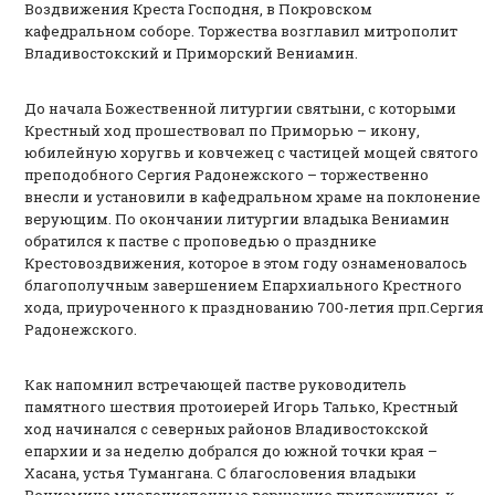
Воздвижения Креста Господня, в Покровском
кафедральном соборе. Торжества возглавил митрополит
Владивостокский и Приморский Вениамин.
До начала Божественной литургии святыни, с которыми
Крестный ход прошествовал по Приморью – икону,
юбилейную хоругвь и ковчежец с частицей мощей святого
преподобного Сергия Радонежского – торжественно
внесли и установили в кафедральном храме на поклонение
верующим. По окончании литургии владыка Вениамин
обратился к пастве с проповедью о празднике
Крестовоздвижения, которое в этом году ознаменовалось
благополучным завершением Епархиального Крестного
хода, приуроченного к празднованию 700-летия прп.Сергия
Радонежского.
Как напомнил встречающей пастве руководитель
памятного шествия протоиерей Игорь Талько, Крестный
ход начинался с северных районов Владивостокской
епархии и за неделю добрался до южной точки края –
Хасана, устья Тумангана. С благословения владыки