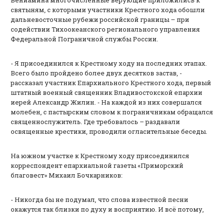
Вениамина многочисленные верующие приложились к
святыням, с которыми участники Крестного хода обошли
дальневосточные рубежи российской границы – при
содействии Тихоокеанского регионального управления
Федеральной Пограничной службы России.
- Я присоединился к Крестному ходу на последних этапах.
Всего было пройдено более двух десятков застав, -
рассказал участник Епархиального Крестного хода, первый
штатный военный священник Владивостокской епархии
иерей Александр Жилин. - На каждой из них совершался
молебен, с пастырским словом к пограничникам обращался
священнослужитель. Где требовалось – раздавали
освященные крестики, проводили огласительные беседы.
На южном участке к Крестному ходу присоединился
корреспондент епархиальной газеты «Приморский
благовест» Михаил Бочкарников:
- Никогда бы не подумал, что слова известной песни
окажутся так близки по духу и восприятию. И всё потому,