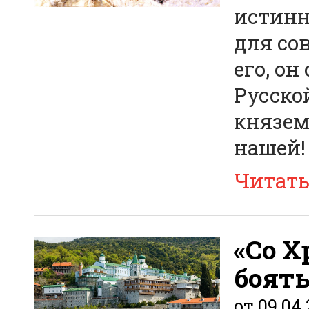
истинн
для со
его, о
Русско
князем
нашей!
Читат
«Со Х
боять
от 09.04.