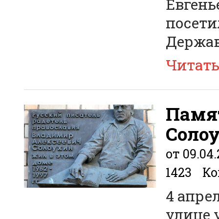
Евгень
посети
Держав
Читат
Памя
Соло
от 09.04.
1423
Ко
4 апре
улице 