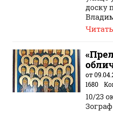
доску 
Владим
Читат
«Пре
обли
от 09.04.
1680
Ко
10/23 
Зограф