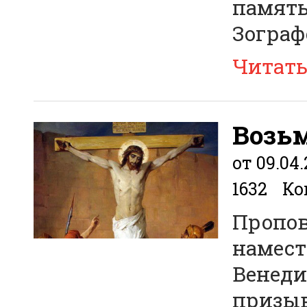
память
Зограф
Читат
Возьм
от 09.04.
1632
Ко
Пропов
намест
Венеди
призыв