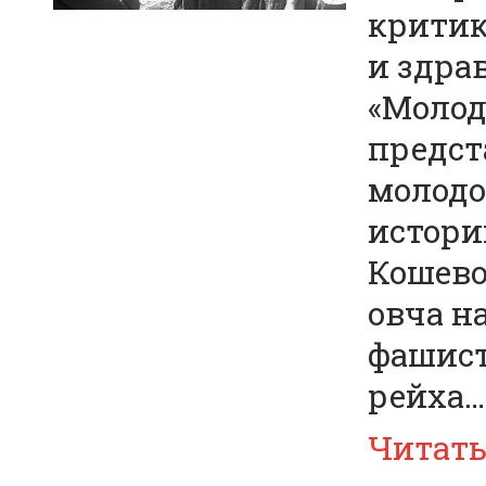
критик
и здра
«Молод
предст
молодо
истори
Кошево
овча н
фашист
рейха…
Читат