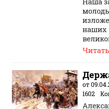
Наша з
молоды
изложе
наших 
велико
Читат
Держ
от 09.04.
1602
Ко
Алекса