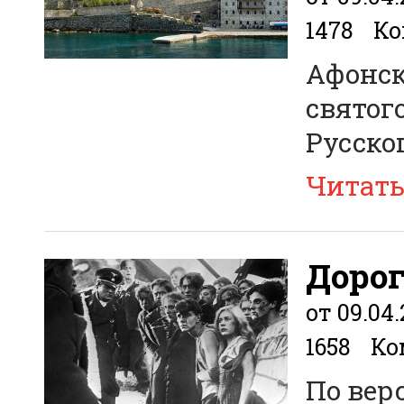
1478
Ко
Афонск
святог
Русско
Читат
Дорог
от 09.04.
1658
Ко
По вер