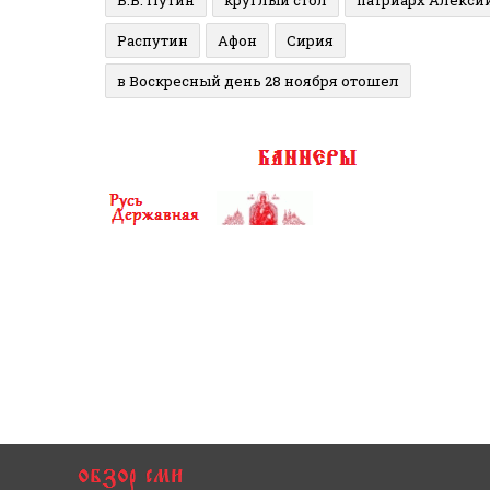
В.В. Путин
круглый стол
патриарх Алекси
Распутин
Афон
Сирия
в Воскресный день 28 ноября отошел