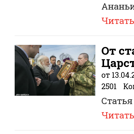
Анань
Читат
От ст
Царс
от 13.04.
2501
Ко
Статья
Читат