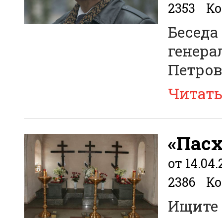
2353
Ко
Беседа 
генера
Петро
Читат
«Пасх
от 14.04.
2386
Ко
Ищите 