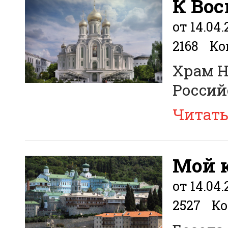
К Вос
от 14.04.
2168
Ко
Храм Н
Россий
Читат
Мой к
от 14.04.
2527
Ко