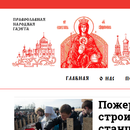
Поже
строи
стан