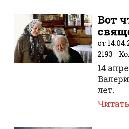
Вот ч
свящ
от 14.04.
2193
Ко
14 апр
Валери
лет.
Читат