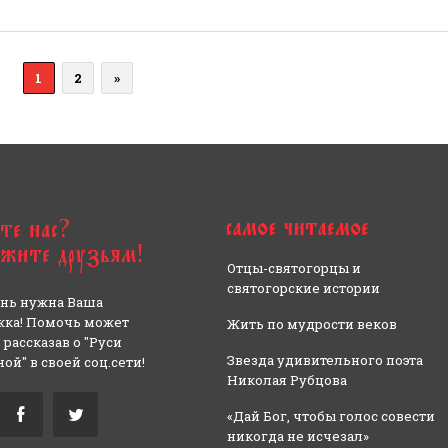
1
2
»
Отцы-святогорцы и
святогорские истории
нь нужна Ваша
ка! Помочь может
Жить по мудрости веков
 рассказав о "Руси
Звезда удивительного поэта
ой" в своей соц.сети!
Николая Рубцова
«Дай Бог, чтобы голос совести
никогда не исчезал»