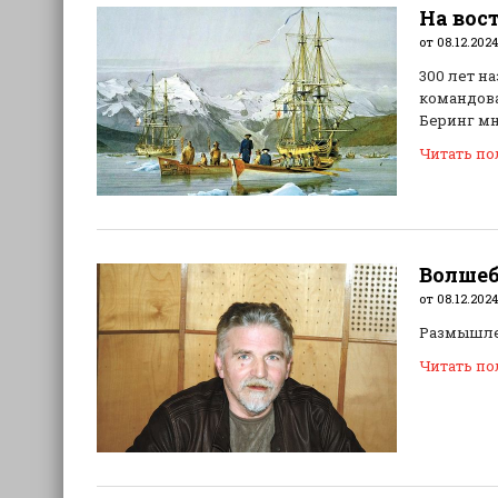
На вос
от 08.12.2024
300 лет н
командова
Беринг мн
Читать п
Волшеб
от 08.12.2024
Размышле
Читать п