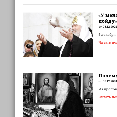
«У мен
пойду
от 08.12.2024
5 декабря
Читать п
Почему
от 08.12.2024
Из пропов
Читать п