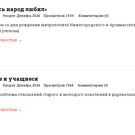
есь народ любил»
Раздел:
Декабрь 2024
Просмотров:
1939
Комментарии (0)
ию со дня рождения митрополита Нижегородского и Арзамасско
Кутепова)
олностью
→
 и учащиеся
Раздел:
Декабрь 2024
Просмотров:
1964
Комментарии (0)
роблема отношений старого и молодого поколений в дореволю
олностью
→