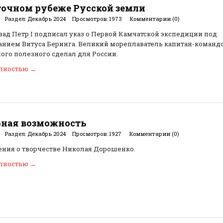
точном рубеже Русской земли
Раздел:
Декабрь 2024
Просмотров:
1973
Комментарии (0)
азад Петр I подписал указ о Первой Камчатской экспедиции под
нием Витуса Беринга. Великий мореплаватель капитан-командо
ого полезного сделал для России.
олностью
→
ная возможность
Раздел:
Декабрь 2024
Просмотров:
1927
Комментарии (0)
ния о творчестве Николая Дорошенко.
олностью
→