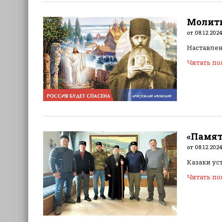
Молитв
от 08.12.2024
Наставлен
Читать п
«Памят
от 08.12.2024
Казаки ус
Читать п