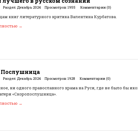
 лучшего в русском сознании
Раздел:
Декабрь 2024
Просмотров:
1955
Комментарии (0)
цам книг литературного критика Валентина Курбатова.
олностью
→
 Послушница
Раздел:
Декабрь 2024
Просмотров:
1928
Комментарии (0)
рное, ни одного православного храма на Руси, где не было бы ик
атери «Скоропослушница».
олностью
→