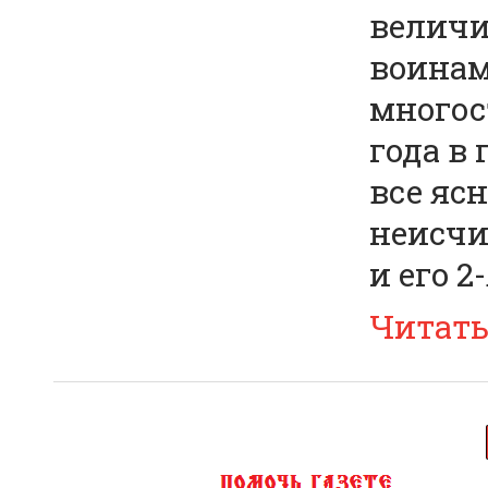
величи
воинам
многос
года в 
все ясн
неисчи
и его 2
Читат