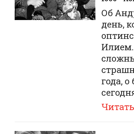
Об Анд
день, 
оптинс
Илием.
сложны
страшн
года, 
сегодня
Читат