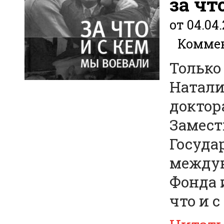
за чт
от 04.04.
Коммен
Только
Натали
доктор
Замест
Госуда
междун
Фонда 
что и 