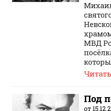
Михаил
святог
Невско
храмом
МВД Ро
посёлк
которы
Читат
Под 
от 15.12.