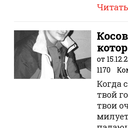
Читат
Косов
котор
от 15.12.
1170
Ко
Когда 
твой г
твои оч
милует
падающ