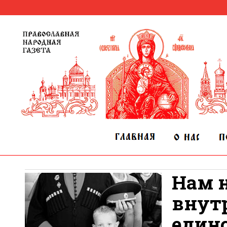
Нам 
внутр
единс