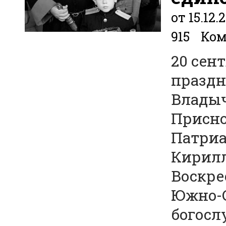
от 15.12.
915
Ком
20 сент
праздн
Владыч
Присно
Патриа
Кирилл
Воскре
Южно-С
богосл