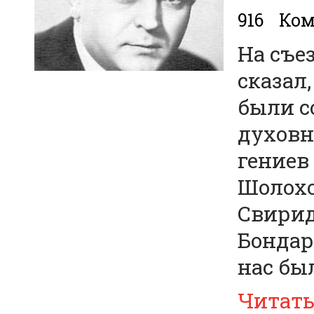
916
Ком
На съез
сказал,
были с
духов
гениев
Шолохо
Свирид
Бондар
нас бы
Читат