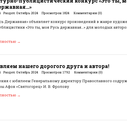
турно-публицистический конкурс «Это ты, м
ержавная…»
4
Раздел:
Октябрь 2024
Просмотров:
1824
Комментарии (0)
усь Державная» объявляет конкурс произведений в жанре худож
ублицистики «Это ты, моя Русь державная…» для молодых авторов
олностью
→
вляем нашего дорогого друга и автора!
4
Раздел:
Октябрь 2024
Просмотров:
1792
Комментарии (0)
ния с юбилеем Генеральному директору Православного содруж
ры Афон «Святогорец» И. В. Фролову
олностью
→