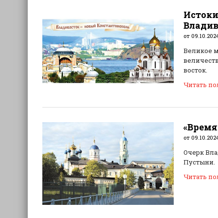
Истоки
Владив
от 09.10.202
Великое м
величеств
восток.
Читать п
«Время
от 09.10.202
Очерк Вла
Пустыни.
Читать п