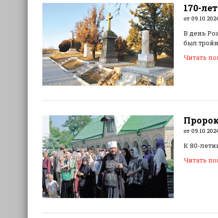
170-ле
от 09.10.202
В день Ро
был тройн
Читать п
Пророк
от 09.10.202
К 80-лети
Читать п