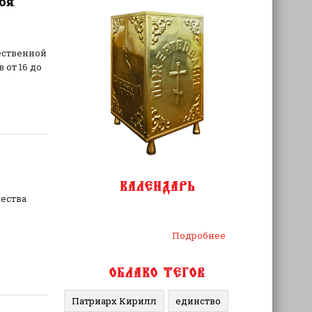
оя
ественной
 от 16 до
ества
Подробнее
Патриарх Кирилл
единство