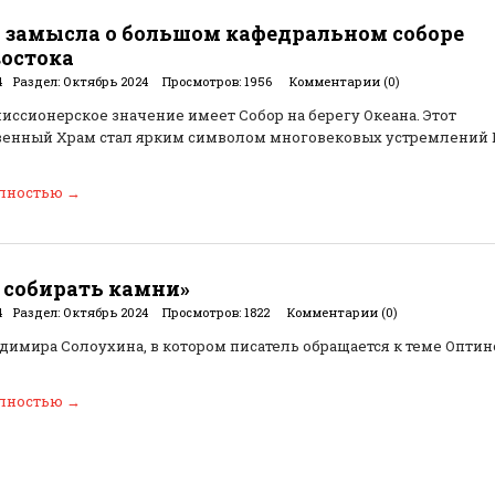
 замысла о большом кафедральном соборе
остока
4
Раздел:
Октябрь 2024
Просмотров:
1956
Комментарии (0)
иссионерское значение имеет Собор на берегу Океана. Этот
енный Храм стал ярким символом многовековых устремлений 
олностью
→
 собирать камни»
4
Раздел:
Октябрь 2024
Просмотров:
1822
Комментарии (0)
димира Солоухина, в котором писатель обращается к теме Оптин
олностью
→