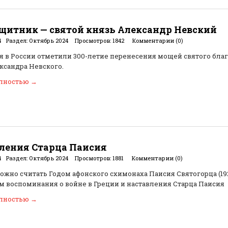
щитник — святой князь Александр Невский
4
Раздел:
Октябрь 2024
Просмотров:
1842
Комментарии (0)
ря в России отметили 300-летие перенесения мощей святого бла
ксандра Невского.
олностью
→
ления Старца Паисия
4
Раздел:
Октябрь 2024
Просмотров:
1881
Комментарии (0)
можно считать Годом афонского схимонаха Паисия Святогорца (192
 воспоминания о войне в Греции и наставления Старца Паисия
олностью
→