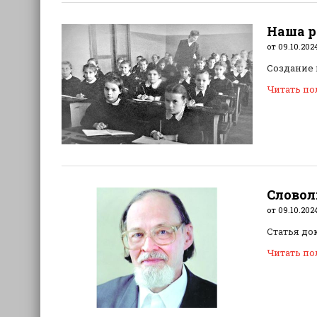
Наша р
от 09.10.202
Создание 
Читать п
Словол
от 09.10.202
Статья до
Читать п