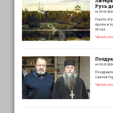
Литера
Русь д
от 09.10.202
Газета «Р
прозы и п
35 лет.
Читать п
Поздра
от 09.10.202
Поздравле
Святой Го
Читать п