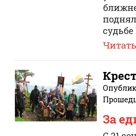
ближне
поднял
судьбе 
Читат
Крест
Опубли
Прошед
За е
С 21 се