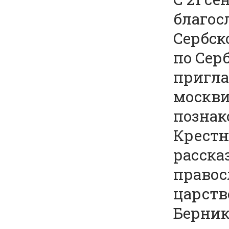
благос
Сербск
по Сер
пригла
москви
познак
Крестн
расска
правос
царст
Бернико