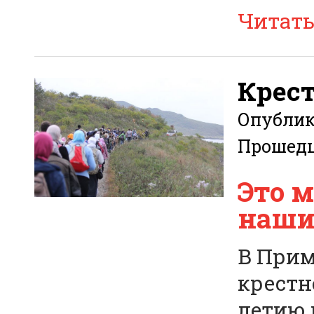
Читат
Крест
Опубли
Прошед
Это 
наши
В Прим
крестн
летию 