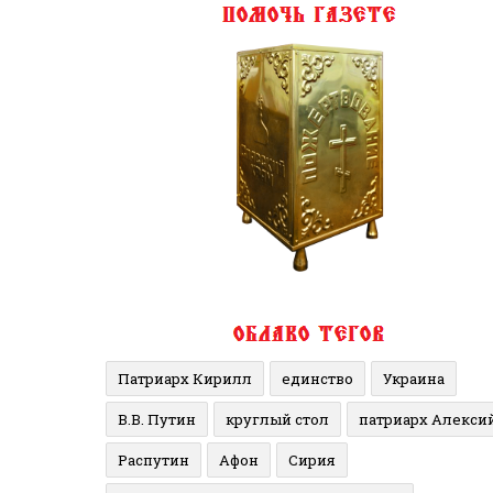
Патриарх Кирилл
единство
Украина
В.В. Путин
круглый стол
патриарх Алекси
Распутин
Афон
Сирия