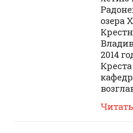
Радоне
озера 
Крестн
Владив
2014 г
Креста
кафедр
возглав
Читат