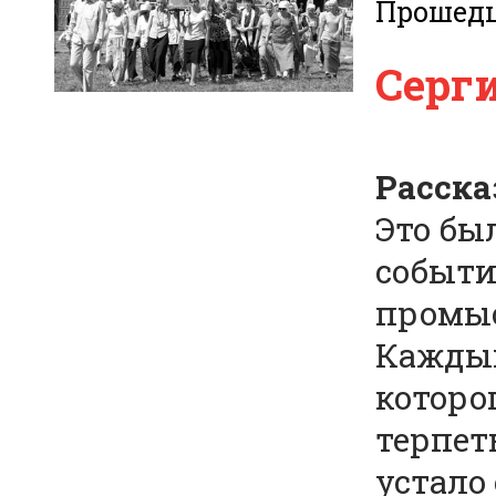
Прошед
Серг
Расска
Это бы
событи
промыс
Каждый
которо
терпет
устало