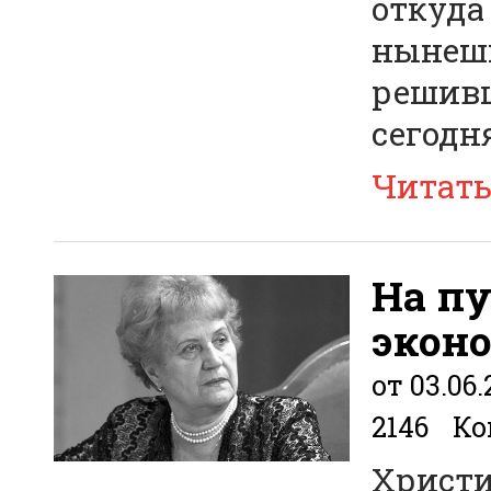
откуда
нынешн
решивш
сегодн
Читат
На п
экон
от 03.06.
2146
Ко
Христи