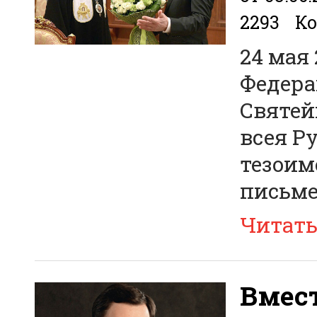
2293
Ко
24 мая
Федера
Святей
всея Р
тезоим
письме
Читат
Вмест