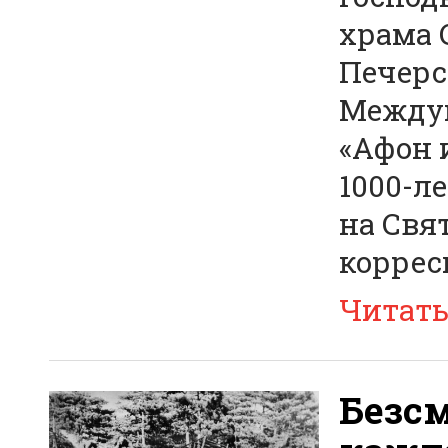
храма 
Печерс
Междун
«Афон 
1000-л
на Свя
коррес
Читат
Безс