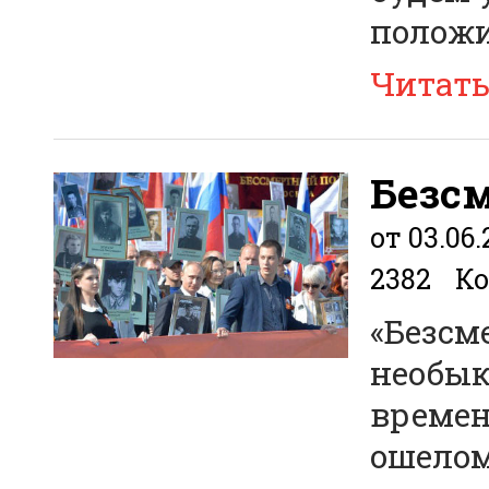
положи
Читат
Безс
от 03.06.
2382
Ко
«Безсм
необык
времени
ошелом