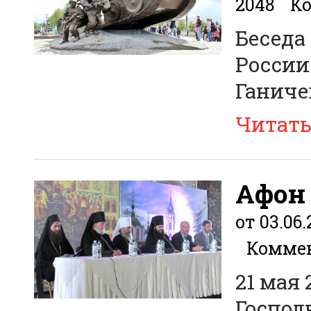
2048
Ко
Беседа
России
Ганич
Читат
Афон
от 03.06.
Коммен
21 мая 
Господн