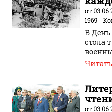
каждо
от 03.06.
1969
Ко
В День
стола 
военны
Читат
Лите
чтен
от 03.06.