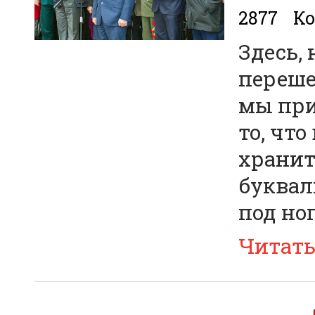
2877
Ко
Здесь,
переше
мы при
то, что
хранит
буквал
под но
Читат