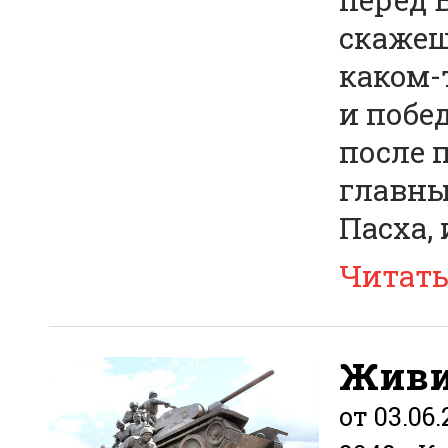
скажешь
каком-
и побе
после 
главны
Пасха, 
Читат
Живи
от 03.06.