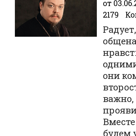
от 03.06.
2179
Ко
Радует
общена
нравст
одними
они ко
второс
важно,
прояви
Вместе
будем 