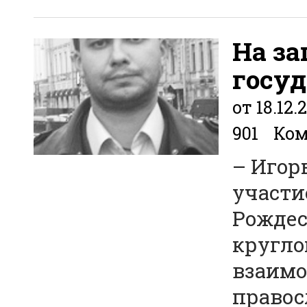
На за
госу
от 18.12.
901
Ком
– Игор
участи
Рождес
кругло
взаимо
правос