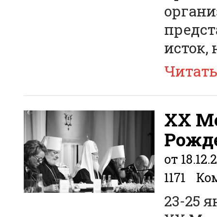
органи
предст
исток,
Читат
XX М
Рожд
от 18.12.
1171
Ком
23-25 я