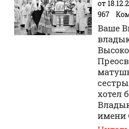
от 18.12.
967
Ком
Ваше В
владык
Высоко
Преосв
матушк
сестры
хотел 
Владык
имени 