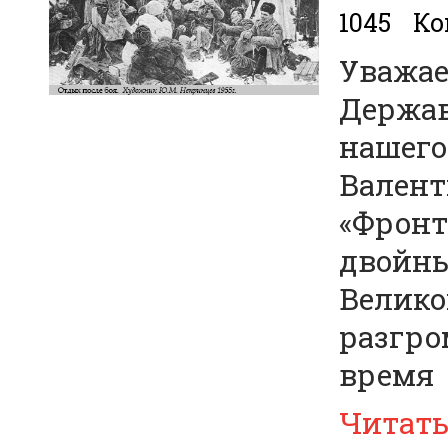
1045
Ко
Уважае
Держав
нашего
Валент
«Фронт
двойны
Велико
разгро
время
Читат