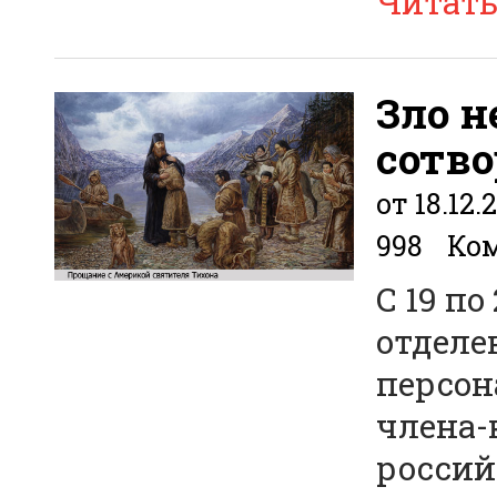
Читат
Зло н
сотво
от 18.12.
998
Ком
С 19 п
отделе
персон
члена-
россий