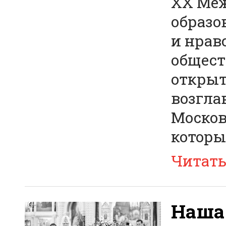
XX Меж
образо
и нрав
общест
открыт
возгла
Москов
котор
Читат
Наша