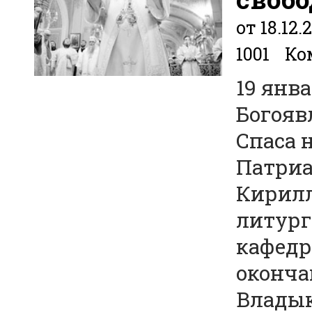
от 18.12.
1001
Ко
19 янва
Богояв
Спаса 
Патриа
Кирилл
литург
кафедр
оконча
Владык