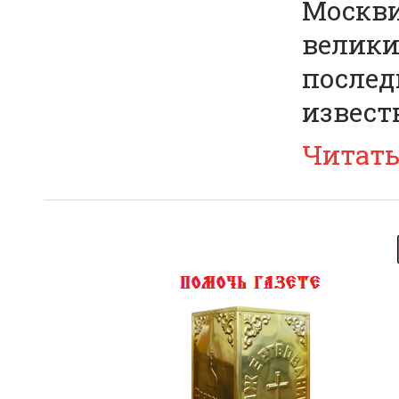
Москви
велики
послед
извест
Читат