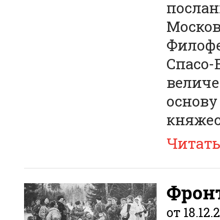
послан
Москов
Филофе
Спасо-
величе
основу
княжес
Читат
Фрон
от 18.12.