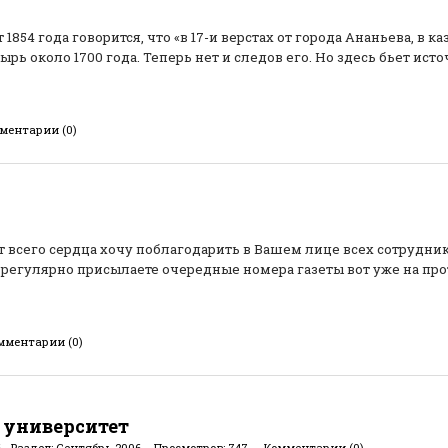
1854 года говорится, что «в 17-и верстах от города Ананьева, в к
рь около 1700 года. Теперь нет и следов его. Но здесь бьет исто
ментарии (0)
т всего сердца хочу поблагодарить в Вашем лице всех сотрудни
 регулярно присылаете очередные номера газеты вот уже на пр
мментарии (0)
 университет
6
Раздел:
Сентябрь 2006
Просмотров:
747
Комментарии (0)