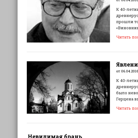
К 40-лети
древнерус
прошли то
«Виновник
Читать п
Явлени
от 06.04.201
К 40-лети
древнерус
было нево
Герцена в
Читать п
Невидимая брань