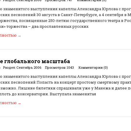
ю знаменитого выступления капеллы Александра Юрлова с про
ских песнопений 30 августа в Санкт-Петербурге, а 4 сентября в 
ржества, посвященные 250-летию государственного театра в Рос
и» торжества – два прославленных русских
олностью
→
е глобального масштаба
6
Раздел:
Сентябрь 2006
Просмотров:
1043
Комментарии (0)
ю знаменитого выступления капеллы Александра Юрлова с про
ских песнопений Попасть на концерт простому смертному прак
зможно. Лишние билетики спрашивали уже у Манежа и далее п
плоть до консерватории. Выступала знаменитая
олностью
→