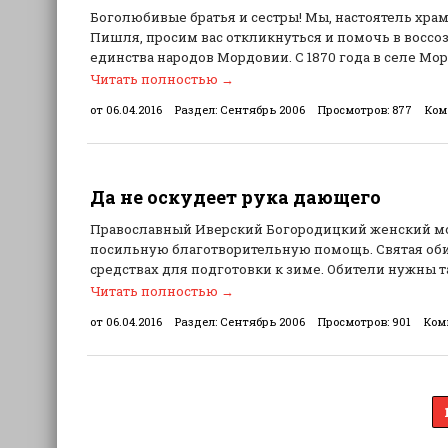
Боголюбивые братья и сестры! Мы, настоятель хра
Пишля, просим вас откликнуться и помочь в восс
единства народов Мордовии. С 1870 года в селе М
Читать полностью
→
от 06.04.2016
Раздел:
Сентябрь 2006
Просмотров:
877
Ком
Да не оскудеет рука дающего
Православный Иверский Богородицкий женский мо
посильную благотворительную помощь. Святая оби
средствах для подготовки к зиме. Обители нужны 
Читать полностью
→
от 06.04.2016
Раздел:
Сентябрь 2006
Просмотров:
901
Ком