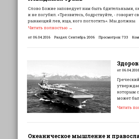
Слово Божие заповедует нам быть бдительными, охр
и не погубил. «Трезвитесь, бодрствуйте, - говорит 
рыкающий лев, ища, кого поглотить». Мы должны
Читать полностью
→
от 06.04.2016
Раздел:
Сентябрь 2006
Просмотров:
733
Ком
Здоров
от 06.04.201
Греческий
утверждае
которым с
может быт
Читать п
Океаническое мышление и правосла