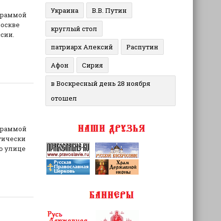
Украина
В.В. Путин
граммой
Москве
круглый стол
сии.
патриарх Алексий
Распутин
Афон
Сирия
в Воскресный день 28 ноября
отошел
граммой
тически
о улице