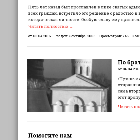
Пять лет назад был прославлен в лике святых адм
всех граждан, встретило это решение с радостью и
историческая личность. Особую славу ему принесл
Читать полностью
→
от 06.04.2016
Раздел:
Сентябрь 2006
Просмотров:
746
Ком
По бра
от 06.04.201
/Путевые 
отправляя
сама втор
этот проп
Читать п
Помогите нам