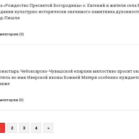
ма «Рождество Пресвятой Богородины» о. Евгений и жители села
оздании культурно-исторически значимого памятника духовност
орд-Пишля
ментарии (0)
настырь Чебоксарско-Чувашской епархии милостиво просит ок
тель во имя Иверской иконы Божией Матери особенно нуждаетс
также
ментарии (0)
1
2
3
4
»