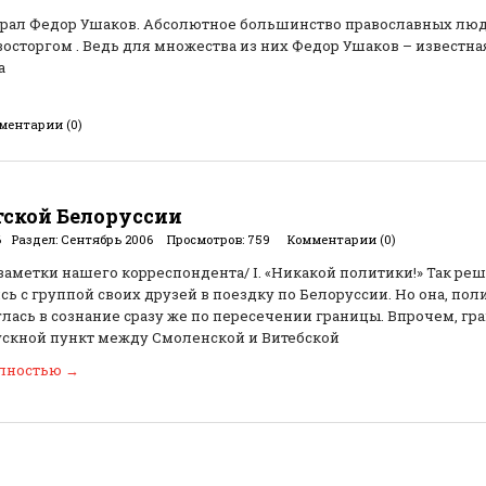
ирал Федор Ушаков. Абсолютное большинство православных люде
 восторгом . Ведь для множества из них Федор Ушаков – известна
а
ментарии (0)
тской Белоруссии
6
Раздел:
Сентябрь 2006
Просмотров:
759
Комментарии (0)
заметки нашего корреспондента/ I. «Никакой политики!» Так реш
сь с группой своих друзей в поездку по Белоруссии. Но она, пол
глась в сознание сразу же по пересечении границы. Впрочем, гр
ускной пункт между Смоленской и Витебской
олностью
→