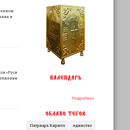
азенном
чник и
ков «Руси
отяжении
Подробнее
Патриарх Кирилл
единство