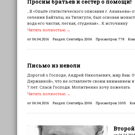
Просим братьев и сестер о помощи!
…В «Опыте статистического описания г. Ананьева» от 
селении Байталы, на Тилигуле, был основан монасты
вода его чистая, легкая, студеная»… К источнику
Читать полностью
→
от 06.04.2016
Раздел:
Сентябрь 2006
Просмотров:
778
Ком
Письмо из неволи
Дорогой о Господе, Андрей Николаевич, мир Вам. О
Державной», что не оставляете своим вниманием и
7 лет. Спаси Господи. Молитвенно хочу пожелать
Читать полностью
→
от 06.04.2016
Раздел:
Сентябрь 2006
Просмотров:
1005
Ко
Второй
от 06.04.201