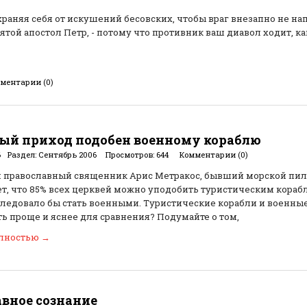
аняя себя от искушений бесовских, чтобы враг внезапно не нап
святой апостол Петр, - потому что противник ваш диавол ходит, ка
ментарии (0)
ый приход подобен военному кораблю
6
Раздел:
Сентябрь 2006
Просмотров:
644
Комментарии (0)
 православный священник Арис Метракос, бывший морской пил
т, что 85% всех церквей можно уподобить туристическим кораб
ледовало бы стать военными. Туристические корабли и военные
ь проще и яснее для сравнения? Подумайте о том,
олностью
→
вное сознание