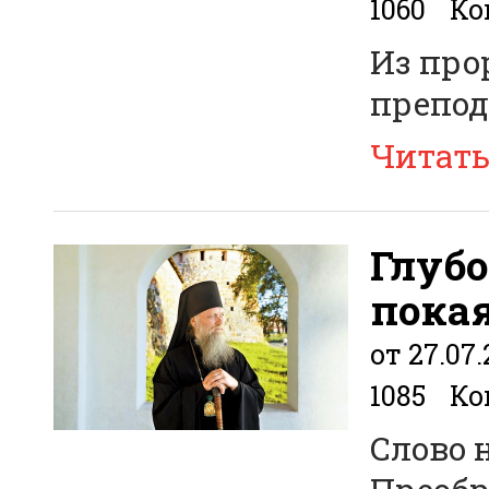
1060
Ко
Из про
препод
Читат
Глуб
пока
от 27.07
1085
Ко
Слово 