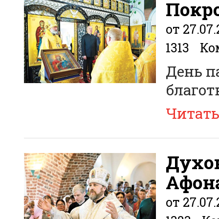
Покр
от 27.07
1313
Ко
День п
благот
Читат
Духо
Афон
от 27.07