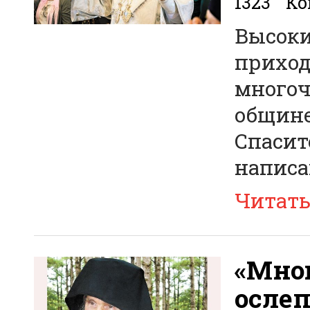
1323
Ко
Высоки
приход
многоч
общине
Спасит
написа
Читат
«Мно
осле