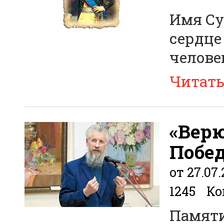
Имя Су
сердце
челове
Читат
«Вер
Побед
от 27.07
1245
Ко
Памяти