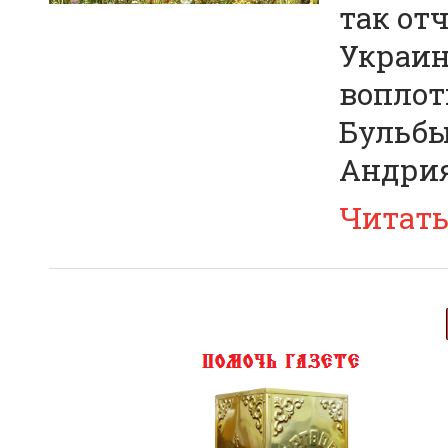
так от
Украин
воплот
Бульбы
Андрия
Читат